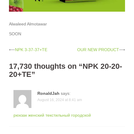
Alwaleed Almotawar
SOON
Post
⟵
NPK 3-37-37+TE
OUR NEW PRODUCT
⟶
navigation
17,730 thoughts on “
NPK 20-20-
20+TE
”
RonaldJah
says:
August 16, 2024 at 8:41 am
рюкзак женский текстильный городской