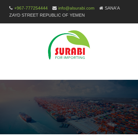
Skip
+967-777254444
info@alsurabi.com
SANA'A
to
ZAYD STREET REPUBLIC OF YEMEN
content